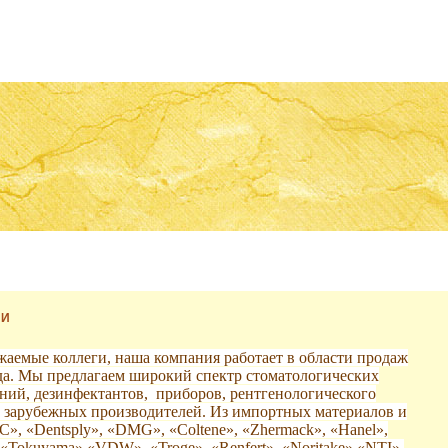
ИИ
жаемые коллеги, наша компания работает в области продаж
ода. Мы предлагаем широкий спектр стоматологических
ний, дезинфектантов, приборов, рентгенологического
и зарубежных производителей. Из импортных материалов и
GC», «Dentsply», «DMG», «Coltene», «Zhermack», «Hanel»,
», «Tokuyama»,«VDW», «Troge», «Renfert», «Noritake»,«NTI»,