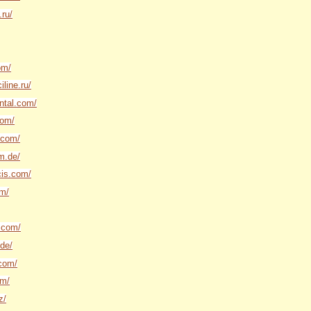
.ru/
om/
iline.ru/
ntal.com/
com/
.com/
m.de/
cis.com/
om/
.com/
.de/
.com/
om/
z/