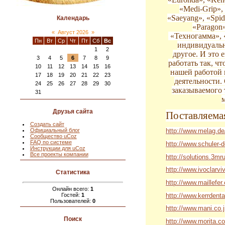
«Medi-Grip»,
«Saeyang», «Spi
Календарь
«Paragon
«
Август 2026
»
«Техногамма», 
Пн
Вт
Ср
Чт
Пт
Сб
Вс
индивидуальн
1
2
другое. И это
3
4
5
6
7
8
9
работать так, ч
10
11
12
13
14
15
16
нашей работой 
17
18
19
20
21
22
23
деятельности.
24
25
26
27
28
29
30
заказываемого 
31
Друзья сайта
Поставляема
Создать сайт
Официальный блог
http://www.melag.de
Сообщество uCoz
FAQ по системе
http://www.schuler-
Инструкции для uCoz
Все проекты компании
http://solutions.3m
http://www.ivoclarvi
Статистика
http://www.maillefer
Онлайн всего:
1
http://www.kerrdenta
Гостей:
1
Пользователей:
0
http://www.mani.co.j
Поиск
http://www.morita.c