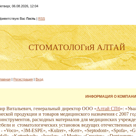
етверг, 06.08.2026, 12:04
риветствую Вас
Гость
|
RSS
СТОМАТОЛОГиЯ АЛТАЙ
лавная
|
Регистрация
|
Вход
ИНФОРМАЦИЯ О КОМПАН
ир Витальевич, генеральный директор ООО «
Алтай СПб
»: «Ува
ческой продукции и товаров медицинского назначения с 2007 г
 инструментов, расходных материалов для медицинских учрежде
ебели и стоматологических установок ведущих отечественных 
- «Voco», «3M-ESPE», «Kulzer», «Kerr», «Septodont», «Spofa», «
all», «Kettenbach», «Ivoclar», «J.Morita»,«Crosstex», «Dentaurum