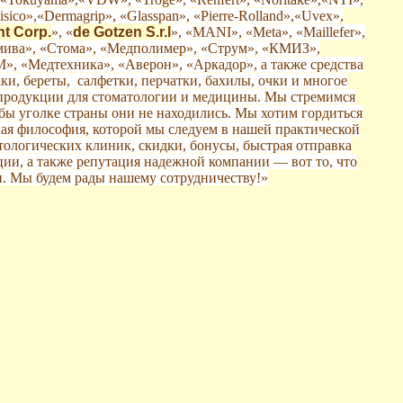
ico»,«Dermagrip», «Glasspan», «Pierre-Rolland»,«Uvex»,
t Corp.
», «
de Gotzen S.r.l
», «MANI», «Meta», «Maillefer»,
дмива», «Стома», «Медполимер», «Струм», «КМИЗ»,
, «Медтехника», «Аверон», «Аркадор», а также средства
и, береты, салфетки, перчатки, бахилы, очки и многое
й продукции для стоматологии и медицины. Мы стремимся
 бы уголке страны они не находились. Мы хотим гордиться
ая философия, которой мы следуем в нашей практической
ологических клиник, скидки, бонусы, быстрая отправка
ии, а также репутация надежной компании — вот то, что
. Мы будем рады нашему сотрудничеству!»