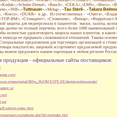
 «Kodak»,«Schuler-Dental», «Bauch», «CEKA»,«EMS», «Bisco», «Bis
dent»,«JNB»,«
Tuttnauer
»,«Melag», «
Tau Steril
», «
Takara Belmon
», «Roeco», «DURR» и др.. Из отечественных - «Омега», «Вла
«ТОР-ВМ», «Стомадент», «Стомахим», «Винар», «Ферропласт-М»
ой защиты для медперсонала и пациентов: маски, халаты, колпак
 еще далеко не полный перечень: всего более 1000 наименовани
тобы полностью удовлетворить запросы наших клиентов, в каком
и никогда не прерывать сложившихся отношений. Такова основн
 Специальные предложения для торгующих организаций и стомат
товара покупателю, широкий ассортимент предлагаемой продукц
мы можем предложить нашим партнерам в любом регионе России
я продукция - официальные сайты поставщиков:
/
dental.com/
russia.ru/wps/portal/3M/ru_RU/3M-ESPE-EE/dental-professionals/
vadent.ru/
.com/
l.eu/
p/English/e-index.html
om/europe/cms/website.php?id=/en/index.htm