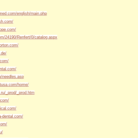
omed.com/english/main.php
sh.com/
rope.com/
com/24190/Renfert/0/catalog.aspx
orton.com/
.de/
.com/
ntal.com/
m/needles.asp
ntusa.com/home/
.ru/_prod/_prod.htm
.com/
ical.com/
a-dental.com/
com/
u/