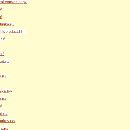
tal.com/cz.aspx
m/
m/
hnika.ru/
ntik/product.htm
ru/
al/
et.ru/
.ru/
/
ika.by/
.ru/
m/
t.ru/
arkov.ua/
t.ru/